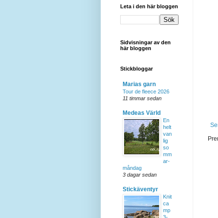
Leta i den här bloggen
Sidvisningar av den
här bloggen
Stickbloggar
Marias garn
Tour de fleece 2026
11 timmar sedan
Medeas Värld
En
Se
helt
van
Pre
lig
so
mm
ar-
måndag
3 dagar sedan
Stickäventyr
Knit
ca
mp
3-