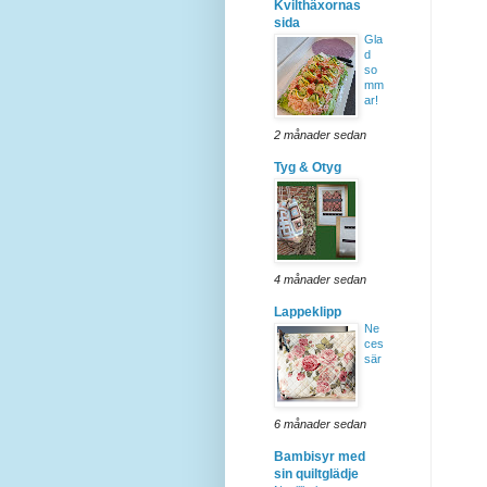
Kvilthäxornas
sida
Gla
d
so
mm
ar!
2 månader sedan
Tyg & Otyg
4 månader sedan
Lappeklipp
Ne
ces
sär
6 månader sedan
Bambisyr med
sin quiltglädje