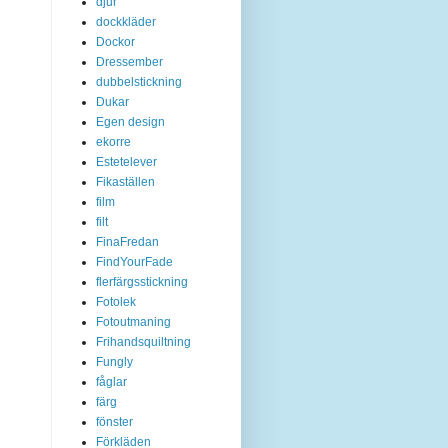
djur
dockkläder
Dockor
Dressember
dubbelstickning
Dukar
Egen design
ekorre
Estetelever
Fikaställen
film
filt
FinaFredan
FindYourFade
flerfärgsstickning
Fotolek
Fotoutmaning
Frihandsquiltning
Fungly
fåglar
färg
fönster
Förkläden