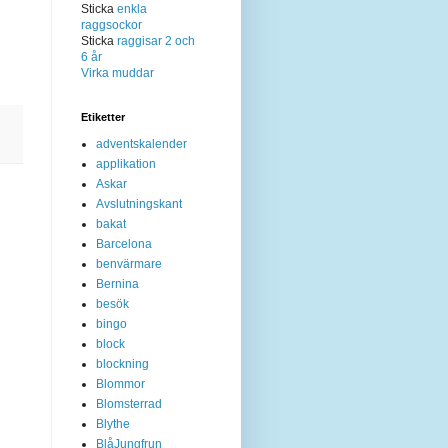
Sticka
enkla
raggsockor
Sticka
raggisar 2 och
6 år
Virka muddar
Etiketter
adventskalender
applikation
Askar
Avslutningskant
bakat
Barcelona
benvärmare
Bernina
besök
bingo
block
blockning
Blommor
Blomsterrad
Blythe
BlåJungfrun