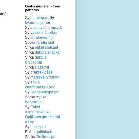
Gratis mönster - Free
patterns
 små
Sy
blomlöpare
Sy
kvadratstjärnor
Sy
quilt av charmpack
Sy
väska m blixtlås
Sy
tetraförvaring
Sticka
randig sjal
Virka
enkel sjalkant
Virka
dubbla snäckor
Virka
dubbla
grytlappar
Virka
ziczacfilt
Sy
praktisk påse
Sy
magiska fyrarutor
Sy
enkla
charmpacksblock
Sy
Jeansbenspåsar
Sticka mjuka
halvvantar
Sy
Enkel
axelremsväska
Quilt som går snabbt
att sy
Sy
necessär
Enkla
quiltblock
Sticka
Ruffles-sjal