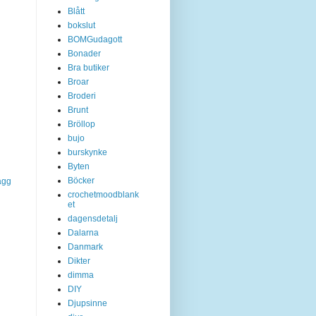
Blått
bokslut
BOMGudagott
Bonader
Bra butiker
Broar
Broderi
Brunt
Bröllop
bujo
burskynke
Byten
Böcker
ägg
crochetmoodblank
et
dagensdetalj
Dalarna
Danmark
Dikter
dimma
DIY
Djupsinne