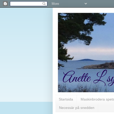
Startsida
Maskinbrodera spet
Necessär på snedden