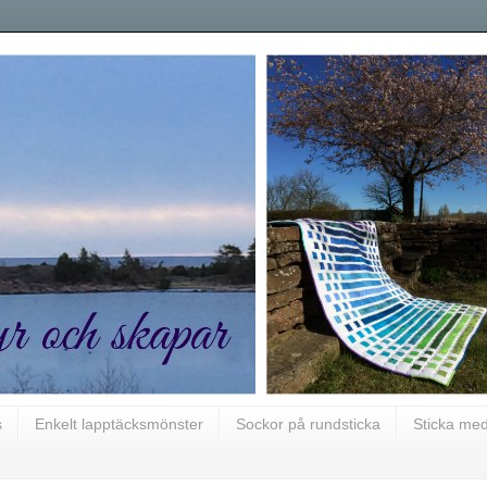
s
Enkelt lapptäcksmönster
Sockor på rundsticka
Sticka med