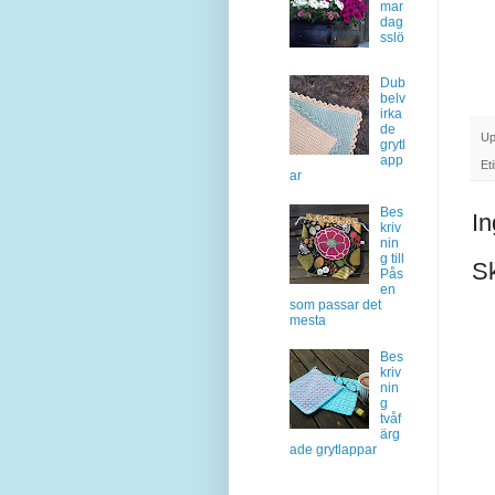
mar
dag
sslö
Dub
belv
irka
de
Up
grytl
app
Et
ar
Bes
I
kriv
nin
g till
S
Pås
en
som passar det
mesta
Bes
kriv
nin
g
tvåf
ärg
ade grytlappar