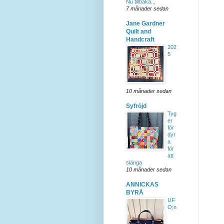
Nu tillbaka..,
7 månader sedan
Jane Gardner
Quilt and
Handcraft
202
5
10 månader sedan
Syfröjd
Tyg
er
för
dyr
a
för
att
slänga
10 månader sedan
ANNICKAS
BYRÅ
UF
O;n