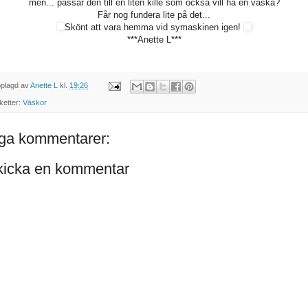
men... passar den till en liten kille som också vill ha en väska?
Får nog fundera lite på det...
Skönt att vara hemma vid symaskinen igen!
***Anette L***
plagd av
Anette L
kl.
19:26
iketter:
Väskor
nga kommentarer:
kicka en kommentar