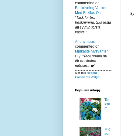
commented on
Beskrivning Vaskor
Med Blixtlas Och
:
Syr
“Tack för bra
beskrivning. Ska testa
att sy min första
väska.”
Anonymous
commented on
Mjukaste Mysvanten
Diy
:
“Tack snälla du
för det finfina
mönstret.❤️”
Get this
Recent
Comments Widget
Populära inlägg
Tac
ksa
m
Mid
som