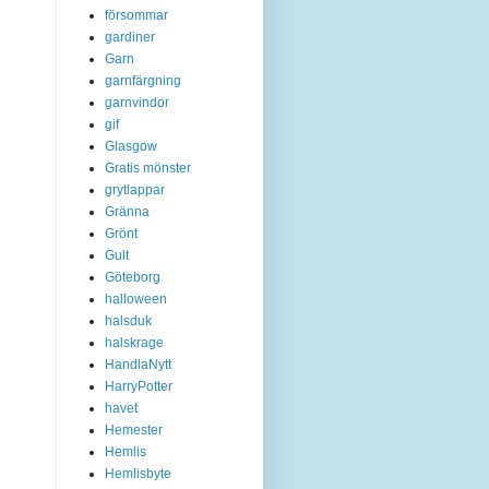
försommar
gardiner
Garn
garnfärgning
garnvindor
gif
Glasgow
Gratis mönster
grytlappar
Gränna
Grönt
Gult
Göteborg
halloween
halsduk
halskrage
HandlaNytt
HarryPotter
havet
Hemester
Hemlis
Hemlisbyte