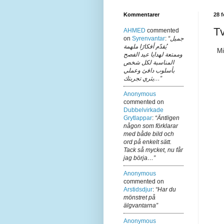
Kommentarer
28 f
Tv
AHMED
commented
on
Syrenvantar
:
“جميل
يُقدّم أفكارًا ملهمة
Mi
وممتعة لهدايا عيد الفصح
المناسبة لكل شخص
بأسلوب دافئ وعملي
يثري تجربتك…”
Anonymous
commented on
Dubbelvirkade
Grytlappar
:
“Äntligen
någon som förklarar
med både bild och
ord på enkelt sätt.
Tack så mycket, nu får
jag börja…”
Anonymous
commented on
Arstidsdjur
:
“Har du
mönstret på
älgvantarna”
Anonymous