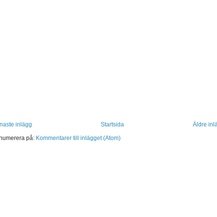
naste inlägg
Startsida
Äldre inl
numerera på:
Kommentarer till inlägget (Atom)