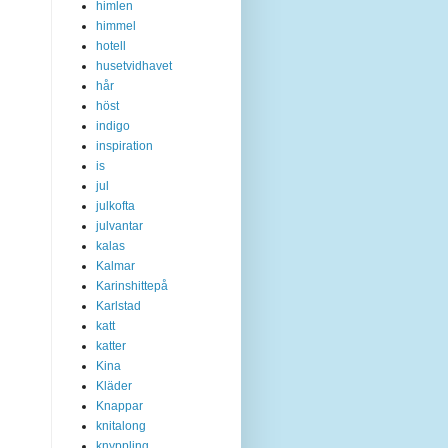
himlen
himmel
hotell
husetvidhavet
hår
höst
indigo
inspiration
is
jul
julkofta
julvantar
kalas
Kalmar
Karinshittepå
Karlstad
katt
katter
Kina
Kläder
Knappar
knitalong
knyppling